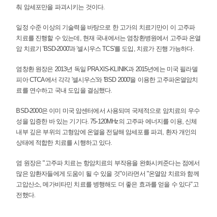
춰 암세포만을 파괴시키는 것이다.
일정 수준 이상의 기술력을 바탕으로 한 고가의 치료기만이 이 고주파
치료를 진행할 수 있는데, 현재 국내에서는 염창환병원에서 고주파 온열
암 치료기 'BSD-2000'과 '셀시우스 TCS'를 도입, 치료가 진행 가능하다.
염창환 원장은 2013년 독일 PRAXIS-KLINIK과 2015년에는 미국 필라델
피아 CTCA에서 각각 '셀시우스'와 'BSD 2000'을 이용한 고주파온열암치
료를 연수하고 국내 도입을 결심했다.
BSD-2000은 이미 미국 암센터에서 사용되며 국제적으로 암치료의 우수
성을 입증한 바 있는 기기다. 75-120MHz의 고주파 에너지를 이용, 신체
내부 깊은 부위의 고형암에 온열을 전달해 암세포를 파괴, 환자 개인의
상태에 적합한 치료를 시행하고 있다.
염 원장은 "고주파 치료는 항암치료의 부작용을 완화시켜준다는 점에서
많은 암환자들에게 도움이 될 수 있을 것"이라면서 "온열암 치료와 함께
고압산소, 메가비타민 치료를 병행해도 더 좋은 효과를 얻을 수 있다"고
전했다.