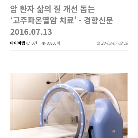
암 환자 삶의 질 개선 돕는
‘고주파온열암 치료’ - 경향신문
2016.07.13
아이비랩
0건
3,805회
20-09-07 09:18