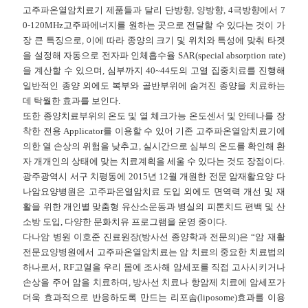
고주파온열암치료기 제품들과 달리 단방향
,
양방향
, 4
극방향에서
7
0-120MHz
고주파에너지를 원하는 곳으로 전달할 수 있다는 것이 가
장 큰 특징으로
,
이에 따라 종양의 크기 및 위치와 특성에 맞춰 타겟
을 설정해 자동으로 전자파 인체흡수율
SAR(special absorption rate)
을 계산할 수 있으며
,
심부까지
40~44
도의 고열 집중치료를 진행해
일반적인 종양 외에도 복부와 골반부위에 숨겨진 종양을 치료하는
데 탁월한 효과를 보인다
.
또한 종양치료부위의 온도 및 열 체크가능 온도센서 및 안테나를 장
착한 전용
Applicator
를 이용할 수 있어 기존 고주파온열암치료기에
의한 열 손상의 위험을 낮추고
,
실시간으로 심부의 온도를 확인해 환
자 개개인의 상태에 맞는 치료계획을 세울 수 있다는 것도 장점이다
.
광주광역시 서구 치평동에
2015
년
12
월 개원한 전문 암재활요양 다
나암요양병원은 고주파온열암치료 도입 외에도 면역력 개선 및 재
활을 위한 개인별 맞춤형 유산소운동과 병실의 피톤치드 편백 및 산
소방 도입
,
다양한 문화치유 프로그램을 운영 중이다
.
다나암 병원 이호준 진료원장
(
방사선 종양학과 전문의
)
은
“
암 재활
전문요양병원에서 고주파온열암치료는 암 치료의 중요한 치료법의
하나로서
, RF
고열을 우리 몸에 조사해 암세포를 직접 고사시키거나
손상을 주어 암을 치료하며
,
방사선 치료나 항암제 치료에 암세포가
더욱 효과적으로 반응하도록 만드는 리포솜
(liposome)
효과를 이용