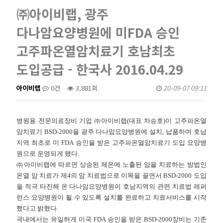
㈜아이비랩, 광주
다나암요양병원에 미FDA 승인
고주파온열암치료기 호남최초
도입공급 - 한국사 2016.04.29
아이비랩
0건
3,881회
20-09-07 09:11
병원용 전문의료장비 기업
㈜
아이비랩
(
대표 차승호
)
이 고주파온열
암치료기
BSD-2000
을 광주 다나암요양병원에 설치
,
납품하며 호남
지역 최초로 미
FDA
승인을 받은 고주파온열암치료기 도입 요양병
원으로 운영되게 됐다
.
㈜
아이비랩에 따르면 상승된 체온에 노출된 암을 치료하는 방법인
온열 암 치료가 제
4
의 암 치료법으로 이목을 끌면서
BSD-2000
도입
을 적극 타진해 온 다나암요양병원이 호남지역의 관련 치료법 레퍼
런스 요양병원이 될 수 있도록 설치를 완료하고 치료서비스를 시작
했다고 밝혔다
.
국내에서는 유일하게 미국
FDA
승인을 받은
BSD-2000
장비는 기존