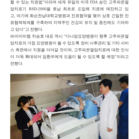
할 수 있는 치료법
”
이라며 세계 유일의 미국
FDA
승인 고주파온열
암치료기
BSD-2000
을 호남 최초로 도입해 치료에 매진하고 있
고
,
여기에 화순전남대학교병원과 진료협약을 맺어 상호 긴밀한 진
료협력체계를 구축하여 지역주민 건강의 유지 및 증진에도 기여하
고 있다
”
고 전했다
.
㈜
아이비랩 차승호 대표 역시
“
다나암요양병원이 향후 고주파온열
암치료의 거점 요양병원이 될 수 있도록 장비 사후관리 및 기타 서비
스 측면에서 지원을 이어갈 것이며
,
고주파온열암치료에 대한 인식
이 더욱 확대되어 암환우에게 도움이 될 수 있도록 할 예정
”
이라고
전했다
.